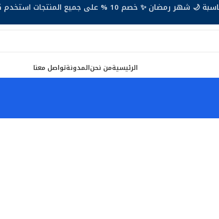
 🌙 شهر رمضان ✨ خصم 10 % على جميع المنتجات استخدم كود KSA9🔥
الرئيسية
من نحن
المدونة
تواصل معنا