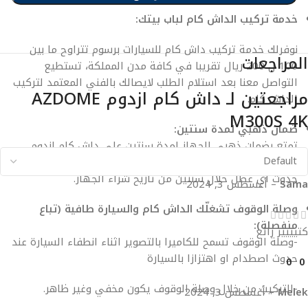
خدمة تركيب الداش كام لباب بيتك:
نوفرلك خدمة تركيب داش كام للسيارات برسوم تتراوح ما بين
المراجعات
100 ل 200 ريال تقريبا في كافة مدن المملكة، تستطيع
التواصل معنا بعد استلام الطلب لايصالك بالفني المعتمد لتركيب
مراجعتين لـ
داش كام ازدوم AZDOME
الداش كام.
M300S 4K
ضمان ذهبي لمدة سنتين:
تمتع بضمان ذهبي للجهاز لمدة سنتين على داش كام ازدوم
M300S، حيث نقدم خدمة الصيانة والاستبدال للجهاز في حال
حدوث أي عطل خلال سنتين من تاريخ شراء الجهاز.
Sama
–
أغسطس 3, 2024
وصلة الوقوف تشغلّك الداش كام والسيارة طافية (تباع
منفصلة):
كتيييير رائع
-وصلة الوقوف تسمح للكاميرا بالتصوير اثناء انطفاء السيارة عند
حدوث اصطدام او اهتزازا بالسيارة
0
0
-التركيب من خلال وصلة الوقوف يكون مخفي وغير ظاهر.
Melek
–
أغسطس 3, 2024