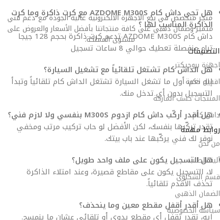
هل تجي داش كام AZDOME M300S مع كرت ذاكرة وما كرت
متجر متخصص في بيع الأجهزة الالكترونية عالية الجودة مع دعم فني
الذاكرة المناسب لها ؟
متميز وضمان ذهبي على كافة منتجاتنا بأفضل الأسعار والعروض على
داش كام AZDOME M300S تدعم كرت ذاكرة بحجم 128 جيجا
مستوى المملكة.
تباع منفصلة تعطيك حوالي 8 ساعات تسجيل
التصنيفات
اجهزة بروجيكتر
هل الداش كام تشتغل تلقائياً مع تشغيل السيارة؟
إيه نعم، أول ما تشغل السيارة تشتغل الداش كام تلقائياً وتبدأ
اقفال ذكية
التسجيل بدون أي تدخل منك.
المنتجات حسب الماركة
هل أقدر أركّب داش كام ازدوم M300S بنفسي ولا لازم فني؟
داش كام
تقدر تركّبها بنفسك، لكن الأفضل لو حاب تركيب مرتب ومخفي
روابط مهمة
نوفر لك فني يركّبها عند باب بيتك.
من نحن
هل التسجيل يكون على ملف واحد طويل؟
آلية الطلب
لا، التسجيل يكون على مقاطع قصيرة، وعند امتلاء الذاكرة
قسم الشكاوي
تحذف الأقدم تلقائياً.
الضمان الذهبي
هل أقدر أقفل مقطع معين وما ينحذف؟
سياسة الخصوصية
إيه، تقدر تقفل أي مقطع يدوي أو تلقائي عشان ما ينمسح.