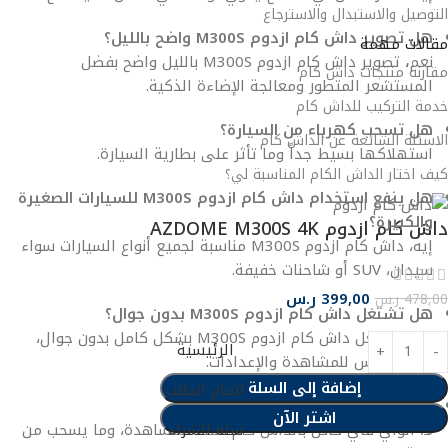
التوصيل والاستبدال والاسترجاع
هل تصوير داش كام ازدوم M300S واضح بالليل؟
مقالات مهمة
نعم
،
تصوير داش كام ازدوم M300S بالليل واضح بفضل
مقارنة منتجات داش كام
المستشعر المتطور ومعالجة الإضاءة الذكية.
خدمة التركيب للداش كام
هل تسحب كهرباء من السيارة؟
الاسئلة الشائعة عن الداش كام
استهلاكها بسيط جداً وما تأثر على بطارية السيارة.
كيف اختار الداش الكام المناسبة لي؟
هل ينفع استخدام داش كام ازدوم M300S للسيارات الصغيرة
والكبيرة؟
داش كام ازدوم AZDOME M300S 4K
إيه، داش كام ازدوم M300S مناسبة لجميع أنواع السيارات سواء
سيدان، SUV أو شاحنات خفيفة.
399,00
ر.س
478,00
ر.س
هل تشتغل داش كام ازدوم M300S بدون جوال؟
نعم، تشتغل داش كام ازدوم M300S بشكل كامل بدون جوال،
الرئيسية
والجوال بس للمشاهدة والإعدادات.
إضافة إلى السلة
اتمام الطلب
هل الواي فاي يأثر على إنترنت الجوال؟
اشتر الآن
لا، الواي فاي خاص بالداش كام فقط للمشاهدة، وما يسحب من
سلة الشراء