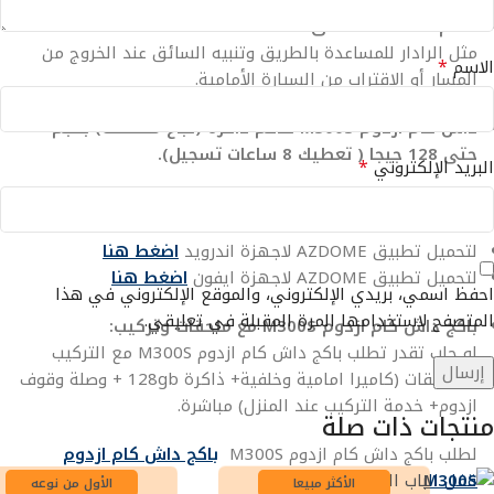
نظام مساعدة السائق ADAS :
مثل الرادار للمساعدة بالطريق وتنبيه السائق عند الخروج من
*
الاسم
المسار أو الاقتراب من السيارة الأمامية.
داش كام ازدوم M300S تدعم
ذاكرة (تباع منفصلة) بحجم
حتى 128 جيجا ( تعطيك 8 ساعات تسجيل).
*
البريد الإلكتروني
لطلب كرت الذاكرة اضغط هنا
كرت ذاكرة 128 جيجا
لتحميل تطبيق AZDOME لاجهزة اندرويد
اضغط هنا
لتحميل تطبيق AZDOME لاجهزة ايفون
اضغط هنا
احفظ اسمي، بريدي الإلكتروني، والموقع الإلكتروني في هذا
المتصفح لاستخدامها المرة المقبلة في تعليقي.
باكج داش كام ازدوم
M300S
مع ملحقات وتركيب:
لو حاب تقدر تطلب باكج داش كام ازدوم M300S مع التركيب
والمحلقات (كاميرا امامية وخلفية+ ذاكرة 128gb + وصلة وقوف
ازدوم+ خدمة التركيب عند المنزل) مباشرة.
منتجات ذات صلة
لطلب باكج داش كام ازدوم M300S
باكج داش كام
ازدوم
M300S
الأكثر مبيعا
الأول من نوعه