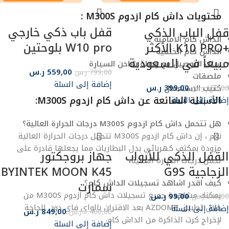
محتويات داش كام ازدوم M300S :
قفل باب ذكي خارجي
قفل الباب الذكي
الداش كام الامامية
W10 pro بلوحتين
+K10 PRO الأكثر
الداش كام الخلفية
مبيعاً في السعودية
سلك التوصيل مع وصلة شاحن السيارة
559,00
ر.س
799,00
ر.س
ملصقات
إضافة إلى السلة
399,00
ر.س
كتيب الاستعمال
650,00
ر.س
الأسئلة الشائعة عن داش كام ازدوم M300S:
إضافة إلى السلة
هل تتحمل داش كام ازدوم M300S درجات الحرارة العالية؟
نعم ، إن داش كام ازدوم M300S تتحمل درجات الحرارة العالية
مزودة بمكثف كهربائي بدل البطاريات مما يجعلها قادرة على
القفل الذكي للأبواب
جهاز بروجكتور
تحمل درجات الحرارة العالية
الزجاجية G9S
BYINTEK MOON K45
كيف اقدر اشاهد تسجيلات الداش كام
؟
سمارت
يمكنك مشاهدة جميع تسجيلات داش كام ازدوم M300S من
99,00
ر.س
349,00
ر.س
خلال تطبيق AZDOME بعد الاقتران بالواي فاي دون الحاجة
إضافة إلى السلة
849,00
ر.س
1.400,00
ر.س
لإخراج كرت الذاكرة من الداش كام
إضافة إلى السلة