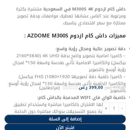
داش كام ازدوم M300S 4K في السعودية
منتشرة بكثرة
ومرغوبة عند الناس عشانها تعطيك مواصفات ودقة تصوير
ممتازة مع سعر اقتصادي يناسبك.
مميزات داش كام ازدوم AZDOME M300S :
دقة تصوير عالية ومجال رؤية واسع:
– كاميرا امامية بتصوير واضح بدقة 4K UHD (2160*3840
بيكسل) والكاميرا الامامية تأتي بعدسة واسعة 150° لمجال
رؤية أوسع بالتصوير
– كاميرا خلفية دقة تصويرها 1920×1080) FHD بيكسل)
والكاميرا الخلفية تأتي بعدسة واسعة 130° لمجال رؤية أوسع
399,00
ر.س
(مراجعتين)
478,00
ر.س
بالتصوير
خاصية الواي فاي WIFI المدمجة بالداش كام:
تقدر من خلالها الاقتران بالكاميرا مباشرة واستخدام تطبيق
azdome لرؤية جميع التسجيلات بجوالك مباشرة دون الحاجة
لإخراج الذاكرة من الكاميرا، بالإضافة الى رؤية بيانات الGPS
إضافة إلى السلة
والتحكم بإعدادات الكاميرا.
اشتر الآن