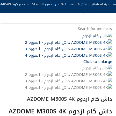
بمناسبة 🌙 شهر رمضان ✨ خصم 10 % على جميع المنتجات استخدم كود KSA9🔥
Skip to navigation
Skip to main content
الرئيسية
جميع المنتجات
Back to products
Click to enlarge
داش كام ازدوم AZDOME M300S 4K
داش كام ازدوم AZDOME M300S 4K