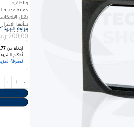
والخلفية.
حماية عدسة ال
يقلل الانعكاسا
شأنها الإضرار
قراءه المزيد
المستقطبة.
200,00
ر.
يجعل الألوان أك