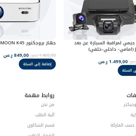
يمي لمراقبة السيارة عن بعد
جهاز بروجكتور BYINTEK MOON K45 سمارت
)
849,00
ر.س
1.400,00
ر.س
1.499,00
ر.س
.س
إضافة إلى السلة
ى السلة
فات
روابط مهمة
وجيكتر
من نحن
ية
آلية الطلب
 حسب الماركة
قسم الشكاوي
الضمان الذهبي