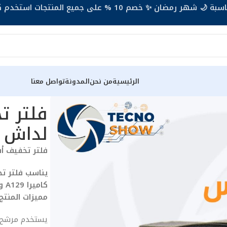
 🌙 شهر رمضان ✨ خصم 10 % على جميع المنتجات استخدم كود KSA9🔥
الرئيسية
من نحن
المدونة
تواصل معنا
كام فيوفو VIOFO
فلتر 
لداش كا
فلتر تخفيف أش
كاميرا A129 و A229 فقط
مميزات المنتج: