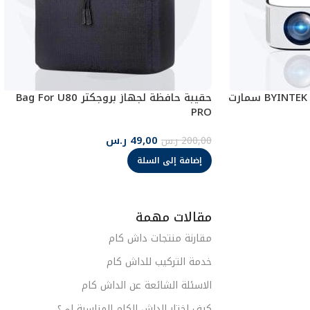
حقيبة حافظة لجهاز بروجكتر Bag For U80
PRO
49,00
ر.س
200,00
ر.س
إضافة إلى السلة
مقالات مهمة
مقارنة منتجات داش كام
خدمة التركيب للداش كام
الاسئلة الشائعة عن الداش كام
كيف اختار الداش الكام المناسبة لي؟