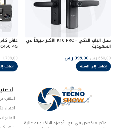
قفل الباب الذكي +K10 PRO الأكثر مبيعاً في
داش كام ج
السعودية
JC450 4G (امامي- داخلي-خلفي
399,00
ر.س
650,00
ر.س
1.798,00
ر
إضافة إلى السلة
إضافة إل
التصني
اجهزة بر
اقفال ذك
المنتجات
متجر متخصص في بيع الأجهزة الالكترونية عالية
داش كام