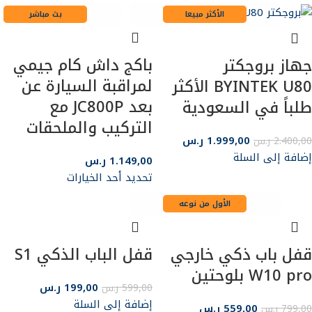
الأكثر مبيعا
بث مباشر
باكج داش كام جيمي
جهاز بروجكتر
لمراقبة السيارة عن
BYINTEK U80 الأكثر
بعد JC800P مع
طلباً في السعودية
التركيب والملحقات
1.999,00
ر.س
2.400,00
ر.س
إضافة إلى السلة
1.149,00
ر.س
تحديد أحد الخيارات
الأول من نوعه
قفل باب ذكي خارجي
قفل الباب الذكي S1
W10 pro بلوحتين
199,00
ر.س
599,00
ر.س
إضافة إلى السلة
559,00
ر.س
799,00
ر.س