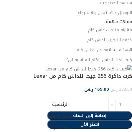
سياسة الخصوصية
التوصيل والاستبدال والاسترجاع
مقالات مهمة
مقارنة منتجات داش كام
خدمة التركيب للداش كام
الاسئلة الشائعة عن الداش كام
كيف اختار الداش الكام المناسبة لي؟
كرت ذاكرة 256 جيجا للداش كام من Lexar
169,00
ر.س
220,00
ر.س
الرئيسية
إضافة إلى السلة
اتمام الطلب
اشتر الآن
سلة الشراء